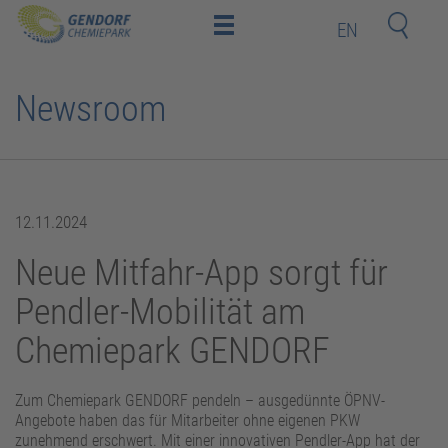
EN
Home
Newsroom
Standort
Investoren
und
Mitarbeiter
Deeptech-
Startups
Nachbarn
12.11.2024
Neue Mitfahr-App sorgt für
Kontakt
Pendler-Mobilität am
Chemiepark GENDORF
Newsroom
Bildungsakademie
Zum Chemiepark GENDORF pendeln – ausgedünnte ÖPNV-
Angebote haben das für Mitarbeiter ohne eigenen PKW
zunehmend erschwert. Mit einer innovativen Pendler-App hat der