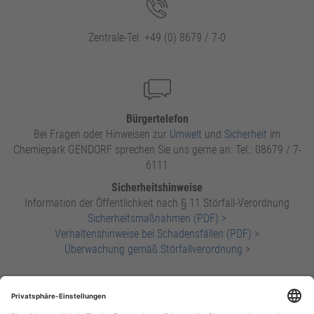
Zentrale-Tel. +49 (0) 8679 / 7-0
Bürgertelefon
Bei Fragen oder Hinweisen zur
Umwelt
und
Sicherheit
im
Chemiepark GENDORF sprechen Sie uns gerne an: Tel.: 08679 / 7-
6111
Sicherheitshinweise
Information der Öffentlichkeit nach § 11 Störfall-Verordnung
Sicherheitsmaßnahmen (PDF) >
Verhaltenshinweise bei Schadensfällen (PDF) >
Überwachung gemäß Störfallverordnung
>