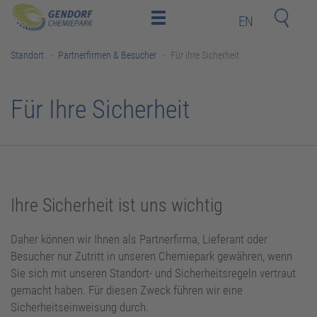
EN
Home
Standort
Partnerfirmen & Besucher
Für Ihre Sicherheit
Standort
Investoren
Für Ihre Sicherheit
und
Mitarbeiter
Deeptech-
Startups
Nachbarn
Ihre Sicherheit ist uns wichtig
Kontakt
Daher können wir Ihnen als Partnerfirma, Lieferant oder
Newsroom
Besucher nur Zutritt in unseren Chemiepark gewähren, wenn
Sie sich mit unseren Standort- und Sicherheitsregeln vertraut
Bildungsakademie
gemacht haben. Für diesen Zweck führen wir eine
Sicherheitseinweisung durch.