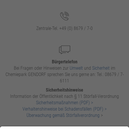
Zentrale-Tel. +49 (0) 8679 / 7-0
Bürgertelefon
Bei Fragen oder Hinweisen zur
Umwelt
und
Sicherheit
im
Chemiepark GENDORF sprechen Sie uns gerne an: Tel.: 08679 / 7-
6111
Sicherheitshinweise
Information der Öffentlichkeit nach § 11 Störfall-Verordnung
Sicherheitsmaßnahmen (PDF) >
Verhaltenshinweise bei Schadensfällen (PDF) >
Überwachung gemäß Störfallverordnung
>