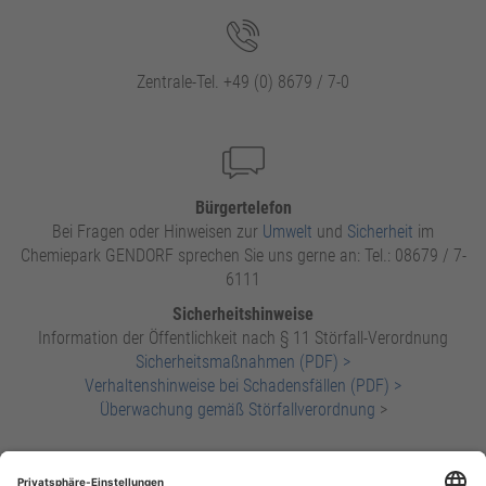
Zentrale-Tel. +49 (0) 8679 / 7-0
Bürgertelefon
Bei Fragen oder Hinweisen zur
Umwelt
und
Sicherheit
im
Chemiepark GENDORF sprechen Sie uns gerne an: Tel.: 08679 / 7-
6111
Sicherheitshinweise
Information der Öffentlichkeit nach § 11 Störfall-Verordnung
Sicherheitsmaßnahmen (PDF) >
Verhaltenshinweise bei Schadensfällen (PDF) >
Überwachung gemäß Störfallverordnung
>