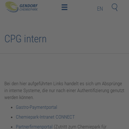
EN
Home
Standort
CPG intern
Investoren
und
Mitarbeiter
Deeptech-
Startups
Nachbarn
Kontakt
Bei den hier aufgeführten Links handelt es sich um Absprünge
in interne Systeme, die nur nach einer Authentifizierung genutzt
werden können.
Newsroom
Gastro-Paymentportal
Bildungsakademie
Chemiepark-Intranet CONNECT
Partnerfirmenportal
(Zutritt zum Chemiepark für