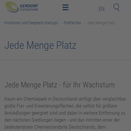
EN
Home
Investoren und Deeptech-Startups
Freiflächen
Jede Menge Platz
Standort
Investoren
Jede Menge Platz
und
Mitarbeiter
Deeptech-
Startups
Nachbarn
Jede Menge Platz - für Ihr Wachstum
Kontakt
Kaum ein Chemiepark in Deutschland verfügt über vergleichbar
Newsroom
große Frei- und Erweiterungsflächen, die selbst für größere
Ansiedlungen geeignet sind und dabei in weitere Entfernung zu
Bildungsakademie
den nächsten Siedlungen liegen - und das inmitten einer der
bedeutendsten Chemiestandorte Deutschlands, dem