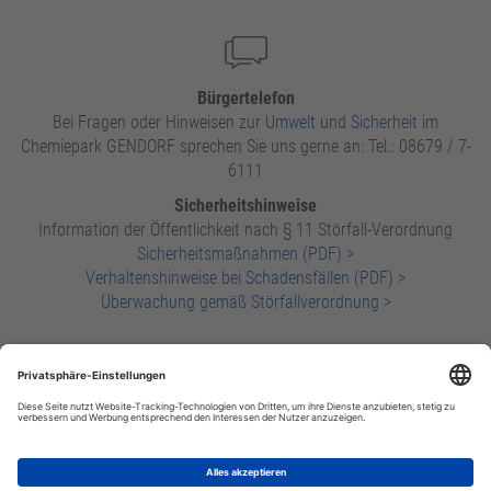
Bürgertelefon
Bei Fragen oder Hinweisen zur
Umwelt
und
Sicherheit
im
Chemiepark GENDORF sprechen Sie uns gerne an: Tel.: 08679 / 7-
6111
Sicherheitshinweise
Information der Öffentlichkeit nach § 11 Störfall-Verordnung
Sicherheitsmaßnahmen (PDF) >
Verhaltenshinweise bei Schadensfällen (PDF) >
Überwachung gemäß Störfallverordnung
>