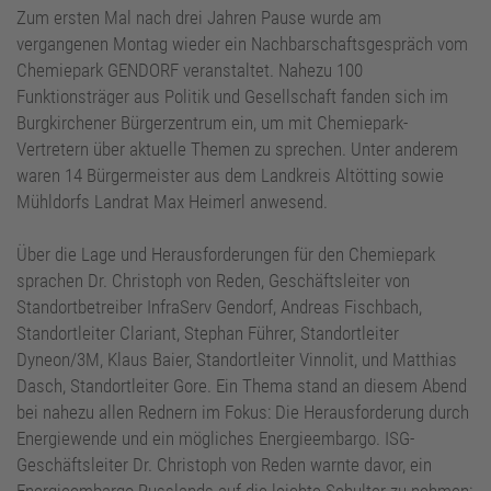
Zum ersten Mal nach drei Jahren Pause wurde am
vergangenen Montag wieder ein Nachbarschaftsgespräch vom
Chemiepark GENDORF veranstaltet. Nahezu 100
Funktionsträger aus Politik und Gesellschaft fanden sich im
Burgkirchener Bürgerzentrum ein, um mit Chemiepark-
Vertretern über aktuelle Themen zu sprechen. Unter anderem
waren 14 Bürgermeister aus dem Landkreis Altötting sowie
Mühldorfs Landrat Max Heimerl anwesend.
Über die Lage und Herausforderungen für den Chemiepark
sprachen Dr. Christoph von Reden, Geschäftsleiter von
Standortbetreiber InfraServ Gendorf, Andreas Fischbach,
Standortleiter Clariant, Stephan Führer, Standortleiter
Dyneon/3M, Klaus Baier, Standortleiter Vinnolit, und Matthias
Dasch, Standortleiter Gore. Ein Thema stand an diesem Abend
bei nahezu allen Rednern im Fokus: Die Herausforderung durch
Energiewende und ein mögliches Energieembargo. ISG-
Geschäftsleiter Dr. Christoph von Reden warnte davor, ein
Energieembargo Russlands auf die leichte Schulter zu nehmen: