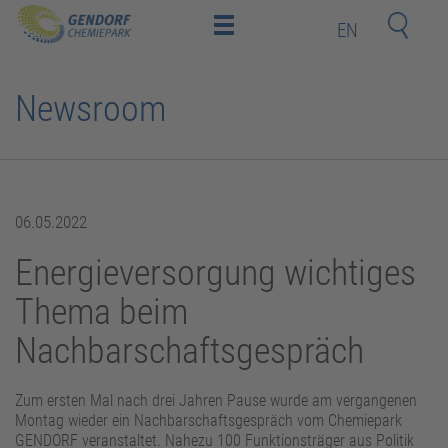
EN
Home
Newsroom
Standort
Investoren
und
Mitarbeiter
Deeptech-
Startups
Nachbarn
06.05.2022
Energieversorgung wichtiges
Kontakt
Thema beim
Nachbarschaftsgespräch
Newsroom
Bildungsakademie
Zum ersten Mal nach drei Jahren Pause wurde am vergangenen
Montag wieder ein Nachbarschaftsgespräch vom Chemiepark
GENDORF veranstaltet. Nahezu 100 Funktionsträger aus Politik