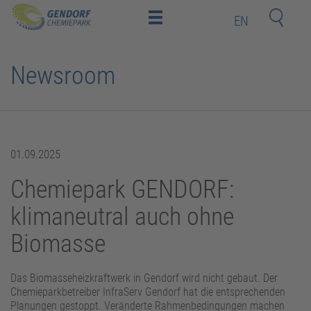
EN
Home
Newsroom
Standort
Investoren
und
Mitarbeiter
Deeptech-
Startups
Nachbarn
01.09.2025
Chemiepark GENDORF:
Kontakt
klimaneutral auch ohne
Biomasse
Newsroom
Bildungsakademie
Das Biomasseheizkraftwerk in Gendorf wird nicht gebaut. Der
Chemieparkbetreiber InfraServ Gendorf hat die entsprechenden
Planungen gestoppt. Veränderte Rahmenbedingungen machen