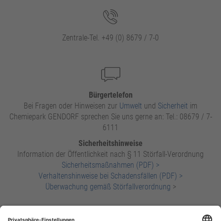
Zentrale-Tel. +49 (0) 8679 / 7-0
Bürgertelefon
Bei Fragen oder Hinweisen zur
Umwelt
und
Sicherheit
im
Chemiepark GENDORF sprechen Sie uns gerne an: Tel.: 08679 / 7-
6111
Sicherheitshinweise
Information der Öffentlichkeit nach § 11 Störfall-Verordnung
Sicherheitsmaßnahmen (PDF) >
Verhaltenshinweise bei Schadensfällen (PDF) >
Überwachung gemäß Störfallverordnung
>