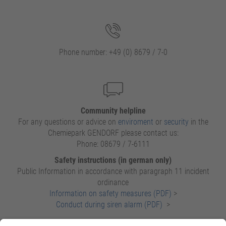
Phone number: +49 (0) 8679 / 7-0
Community helpline
For any questions or advice on
enviroment
or
security
in the
Chemiepark GENDORF please contact us:
Phone: 08679 / 7-6111
Safety instructions (in german only)
Public Information in accordance with paragraph 11 incident
ordinance
Information on safety measures (PDF)
>
Conduct during siren alarm (PDF)
>