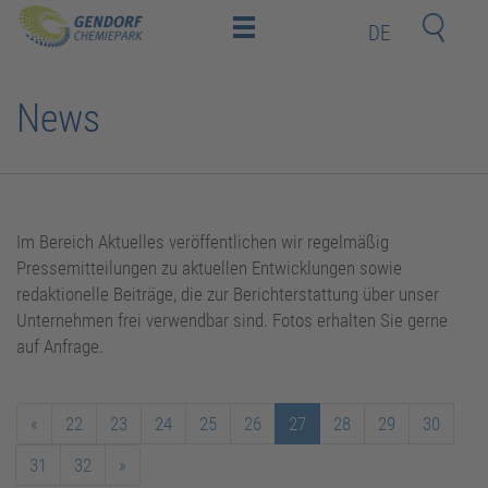
DE
Home
News
Location
Investors
and
Employees
Deeptech-
Startups
Neighbors
Im Bereich Aktuelles veröffentlichen wir regelmäßig
Pressemitteilungen zu aktuellen Entwicklungen sowie
redaktionelle Beiträge, die zur Berichterstattung über unser
Contact
Unternehmen frei verwendbar sind. Fotos erhalten Sie gerne
auf Anfrage.
Newsroom (only in German)
«
22
23
24
25
26
27
28
29
30
Training Center (BIT Gendorf)
31
32
»